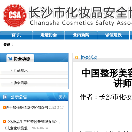
首 页
走进协会
业内新闻
诚信建设
资讯：
20
协会活动
协会动态
> 产品展示
中国整形美
讲师
> 协会活动
作者：长沙市化妆
公示公告
更多
关于加强疫情防控的倡议书
2022-3-17
《化妆品生产经营监督管理办法》、
《儿童化妆品监...
2021-10-14