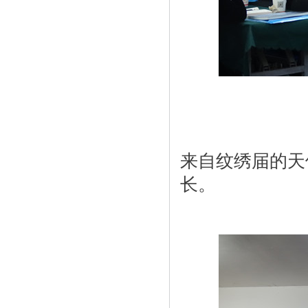
来自纹绣届的天
长。